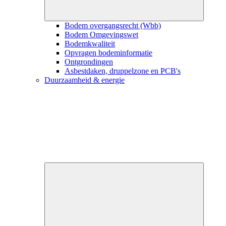
Bodem overgangsrecht (Wbb)
Bodem Omgevingswet
Bodemkwaliteit
Opvragen bodeminformatie
Ontgrondingen
Asbestdaken, druppelzone en PCB's
Duurzaamheid & energie
Close
submenu