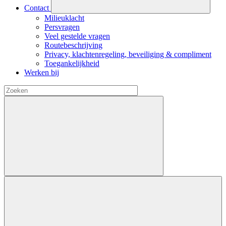
Contact
Milieuklacht
Persvragen
Veel gestelde vragen
Routebeschrijving
Privacy, klachtenregeling, beveiliging & compliment
Toegankelijkheid
Werken bij
Start
zoekopdracht
Open
zoekveld