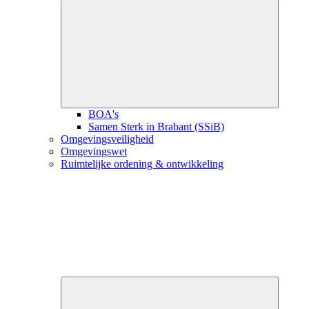
Close
submenu
BOA's
Samen Sterk in Brabant (SSiB)
Omgevingsveiligheid
Omgevingswet
Ruimtelijke ordening & ontwikkeling
Close
submenu