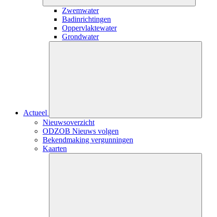
Zwemwater
Badinrichtingen
Oppervlaktewater
Grondwater
Close
submenu
Actueel
Nieuwsoverzicht
ODZOB Nieuws volgen
Bekendmaking vergunningen
Kaarten
Close
submenu