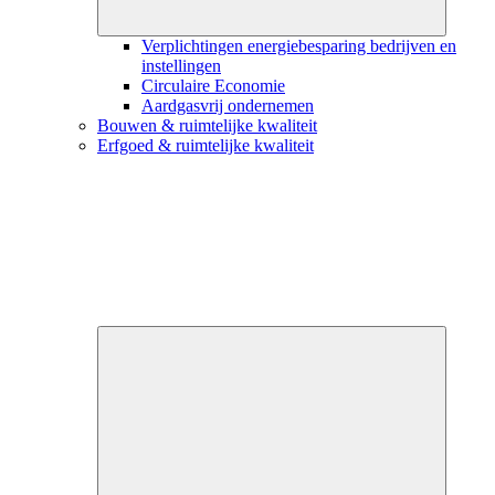
Verplichtingen energiebesparing bedrijven en
instellingen
Circulaire Economie
Aardgasvrij ondernemen
Bouwen & ruimtelijke kwaliteit
Erfgoed & ruimtelijke kwaliteit
Close
submenu