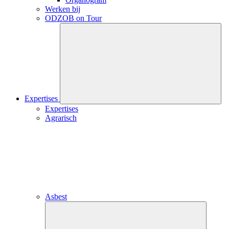
Werken bij
ODZOB on Tour
Close
submenu
Expertises
Expertises
Agrarisch
Asbest
Close
submenu