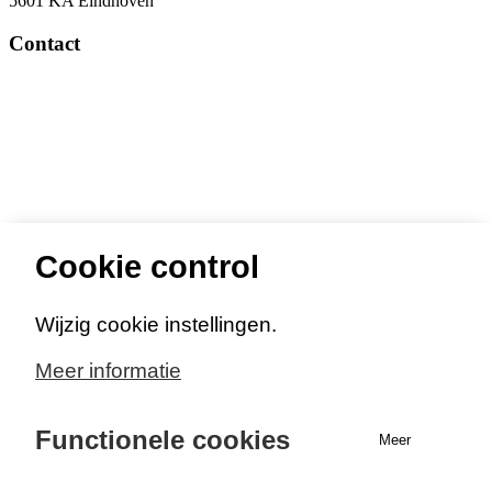
5601 KA Eindhoven
van
de
Contact
grond
088 369 03 69
Cookie control
Wijzig cookie instellingen.
Meer informatie
info@odzob.nl
Functionele cookies
Cookie
Meer
opties
Vragen & info