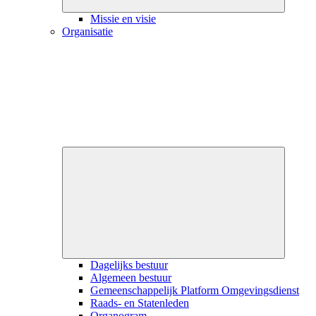
Missie en visie
Organisatie
Close
submenu
Dagelijks bestuur
Algemeen bestuur
Gemeenschappelijk Platform Omgevingsdienst
Raads- en Statenleden
Organogram