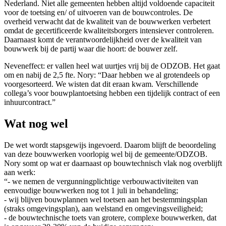
Nederland. Niet alle gemeenten hebben altijd voldoende capaciteit
voor de toetsing en/ of uitvoeren van de bouwcontroles. De
overheid verwacht dat de kwaliteit van de bouwwerken verbetert
omdat de gecertificeerde kwaliteitsborgers intensiever controleren.
Daarnaast komt de verantwoordelijkheid over de kwaliteit van
bouwwerk bij de partij waar die hoort: de bouwer zelf.
Neveneffect: er vallen heel wat uurtjes vrij bij de ODZOB. Het gaat
om en nabij de 2,5 fte. Nory: “Daar hebben we al grotendeels op
voorgesorteerd. We wisten dat dit eraan kwam. Verschillende
collega’s voor bouwplantoetsing hebben een tijdelijk contract of een
inhuurcontract.”
Wat nog wel
De wet wordt stapsgewijs ingevoerd. Daarom blijft de beoordeling
van deze bouwwerken voorlopig wel bij de gemeente/ODZOB.
Nory somt op wat er daarnaast op bouwtechnisch vlak nog overblijft
aan werk:
“- we nemen de vergunningplichtige verbouwactiviteiten van
eenvoudige bouwwerken nog tot 1 juli in behandeling;
- wij blijven bouwplannen wel toetsen aan het bestemmingsplan
(straks omgevingsplan), aan welstand en omgevingsveiligheid;
- de bouwtechnische toets van grotere, complexe bouwwerken, dat