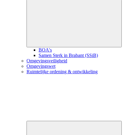
Close
submenu
BOA's
Samen Sterk in Brabant (SSiB)
Omgevingsveiligheid
Omgevingswet
Ruimtelijke ordening & ontwikkeling
Close
submenu