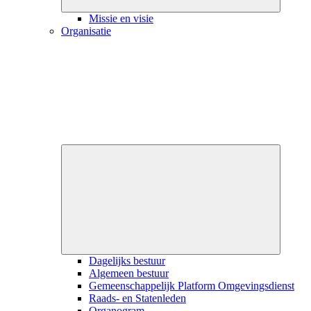
Missie en visie
Organisatie
Close
submenu
Dagelijks bestuur
Algemeen bestuur
Gemeenschappelijk Platform Omgevingsdienst
Raads- en Statenleden
Organogram