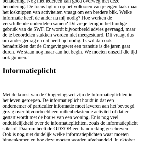
benadering. Nog niet iedereen kan goed overweg met deze
benadering. De focus ligt nu op het voltooien van je eigen taak maar
het losknippen van activiteiten vraagt om een bredere blik. Welke
informatie heeft de ander na mij nodig? Hoe werken de
verschillende onderdelen samen? Dit zie je terug in het huidige
gebruik van de SWF. Er wordt bijvoorbeeld advies gevraagd, maar
de te beoordelen stukken worden niet meegestuurd. Dit vraagt dus
om ander gedrag en dat heeft tijd nodig. Ik wil dan ook
benadrukken dat de Omgevingswet een transitie is die jaren gaat
duren. We staan nog maar aan het begin. We moeten onszelf die tijd
ook gunnen."
Informatieplicht
Met de komst van de Omgevingswet zijn de Informatieplichten in
het leven geroepen. De informatieplicht houdt in dat een
ondernemer of particulier informatie moet leveren aan het bevoegd
gezag over bijvoorbeeld een milieubelastende activiteit of dat er
gestart wordt met de bouw van een woning. Er is nog veel
onduidelijkheid over de informatieplichten, zoals de informatieplicht
stikstof. Daarom heeft de ODZOB een handreiking geschreven.
Ook is nog niet duidelijk welke informatieplichten waar moeten
binnenkomen en hoe deze moeten worden afgehandeld. In oktober