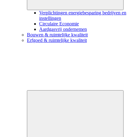
Verplichtingen energiebesparing bedrijven en
instellingen
Circulaire Economie
Aardgasvrij ondernemen
Bouwen & ruimtelijke kwaliteit
Erfgoed & ruimtelijke kwaliteit
Close
submenu