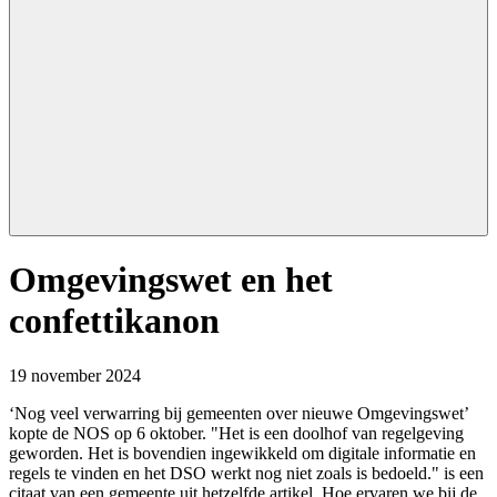
This
Omgevingswet en het
is
main
confettikanon
content
19 november 2024
‘Nog veel verwarring bij gemeenten over nieuwe Omgevingswet’
kopte de NOS op 6 oktober. "Het is een doolhof van regelgeving
geworden. Het is bovendien ingewikkeld om digitale informatie en
regels te vinden en het DSO werkt nog niet zoals is bedoeld." is een
citaat van een gemeente uit hetzelfde artikel. Hoe ervaren we bij de