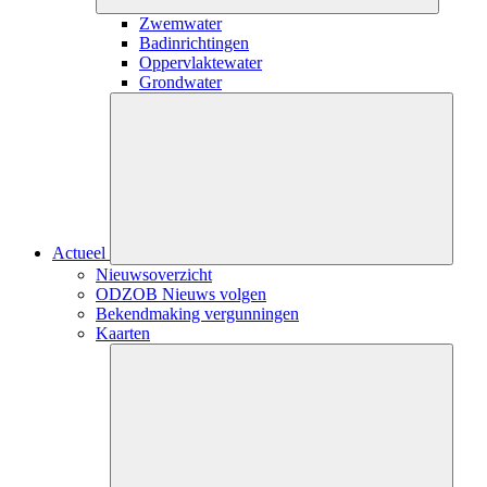
Zwemwater
Badinrichtingen
Oppervlaktewater
Grondwater
Close
submenu
Actueel
Nieuwsoverzicht
ODZOB Nieuws volgen
Bekendmaking vergunningen
Kaarten
Close
submenu