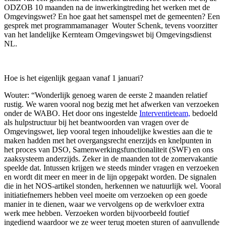
ODZOB 10 maanden na de inwerkingtreding het werken met de
Omgevingswet? En hoe gaat het samenspel met de gemeenten? Een
gesprek met programmamanager Wouter Schenk, tevens voorzitter
van het landelijke Kernteam Omgevingswet bij Omgevingsdienst
NL.
Hoe is het eigenlijk gegaan vanaf 1 januari?
Wouter: “Wonderlijk genoeg waren de eerste 2 maanden relatief
rustig. We waren vooral nog bezig met het afwerken van verzoeken
onder de WABO. Het door ons ingestelde
Interventieteam,
bedoeld
als hulpstructuur bij het beantwoorden van vragen over de
Omgevingswet, liep vooral tegen inhoudelijke kwesties aan die te
maken hadden met het overgangsrecht enerzijds en knelpunten in
het proces van DSO, Samenwerkingsfunctionaliteit (SWF) en ons
zaaksysteem anderzijds. Zeker in de maanden tot de zomervakantie
speelde dat. Intussen krijgen we steeds minder vragen en verzoeken
en wordt dit meer en meer in de lijn opgepakt worden. De signalen
die in het NOS-artikel stonden, herkennen we natuurlijk wel. Vooral
initiatiefnemers hebben veel moeite om verzoeken op een goede
manier in te dienen, waar we vervolgens op de werkvloer extra
werk mee hebben. Verzoeken worden bijvoorbeeld foutief
ingediend waardoor we ze weer terug moeten sturen of aanvullende