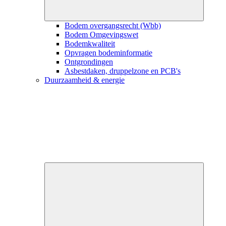
Bodem overgangsrecht (Wbb)
Bodem Omgevingswet
Bodemkwaliteit
Opvragen bodeminformatie
Ontgrondingen
Asbestdaken, druppelzone en PCB's
Duurzaamheid & energie
Close
submenu