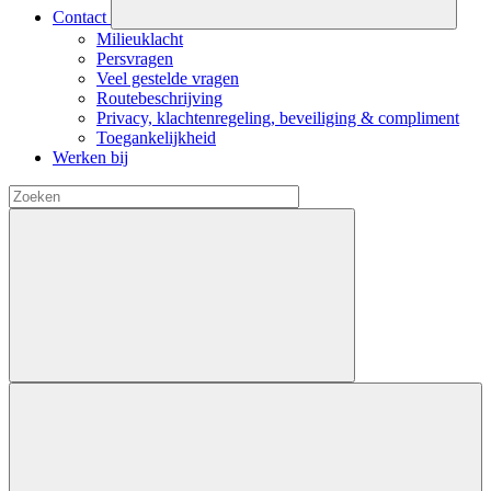
Contact
Milieuklacht
Persvragen
Veel gestelde vragen
Routebeschrijving
Privacy, klachtenregeling, beveiliging & compliment
Toegankelijkheid
Werken bij
Start
zoekopdracht
Open
zoekveld