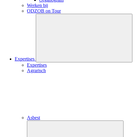
Werken bij
ODZOB on Tour
Close
submenu
Expertises
Expertises
Agrarisch
Asbest
Close
submenu