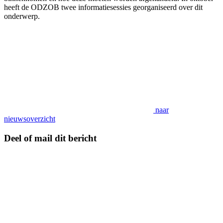
heeft de ODZOB twee informatiesessies georganiseerd over dit
onderwerp.
naar
nieuwsoverzicht
Deel of mail dit bericht
Deel
deze
pagina
via
de
social-
media
kanaal